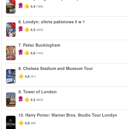
-40%
4.4
(189)
6.
Londyn: oferta pakietowa 5 w 1
-60%
4.5
(355)
7.
Pałac Buckingham
4.6
(144)
8.
Chelsea Stadium and Museum Tour
4.6
(41)
9.
Tower of London
4.5
(823)
10.
Harry Potter: Warner Bros. Studio Tour Londyn
4.8
(28)