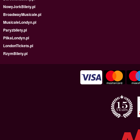
NowyJorkBilety.pl
BroadwayMusicale.pl
MusicaleLondyn.pl
Paryzbilety.pl
PilkaLondyn.pl
LondonTickets.pl
RzymBilety.pl