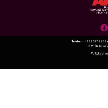
Najwyższa wiar
© Dun & Br
Telefon
:
+48 22 397 91 68
© 2026
Ticmate
Polityka pry