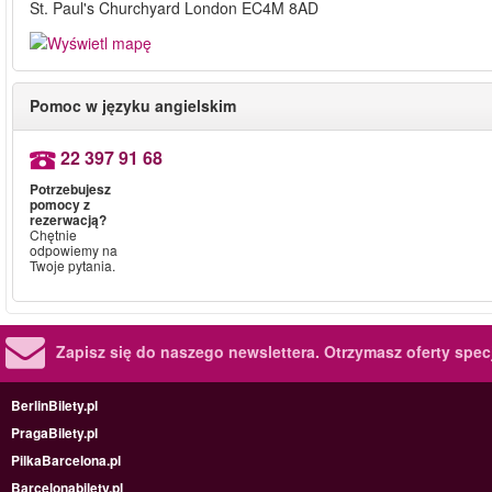
St. Paul's Churchyard London EC4M 8AD
Pomoc w języku angielskim
22 397 91 68
Potrzebujesz
pomocy z
rezerwacją?
Chętnie
odpowiemy na
Twoje pytania.
Zapisz się do naszego newslettera.
Otrzymasz oferty specj
BerlinBilety.pl
PragaBilety.pl
PilkaBarcelona.pl
Barcelonabilety.pl