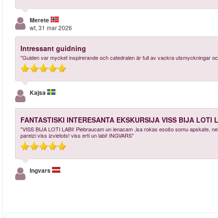
Merete
wt, 31 mar 2026
Intressant guidning
"Guiden var mycket inspirerande och catedralen är full av vackra utsmyckningar och
Kajsa
FANTASTISKI INTERESANTA EKSKURSIJA VISS BIJA LOTI L
"VISS BIJA LOTI LABI! Piebraucam un ienacam ,isa rokas esošo somu apskate, neliela 
pareizi viss izvietots! viss erti un labi! INGVARS"
Ingvars