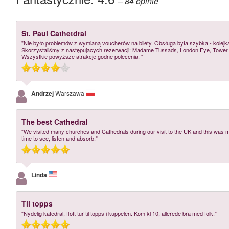
– 84
opinie
St. Paul Cathetdral
"Nie było problemów z wymianą voucherów na bilety. Obsługa była szybka - kolejka 
Skorzystaliśmy z następujących rezerwacji: Madame Tussads, London Eye, Tower of
Wszystkie powyższe atrakcje godne polecenia. "
Andrzej
Warszawa
The best Cathedral
"We visited many churches and Cathedrals during our visit to the UK and this was my 
time to see, listen and absorb."
Linda
Til topps
"Nydelig katedral, flott tur til topps i kuppelen. Kom kl 10, allerede bra med folk."