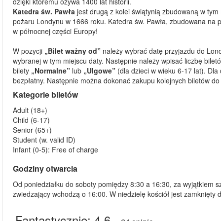
dzięki któremu ożywa 1400 lat historii.
Katedra św. Pawła
jest drugą z kolei świątynią zbudowaną w tym
pożaru Londynu w 1666 roku. Katedra św. Pawła, zbudowana na pl
w północnej części Europy!
W pozycji
„Bilet ważny od”
należy wybrać datę przyjazdu do Lond
wybranej w tym miejscu daty. Następnie należy wpisać liczbę bil
bilety
„Normalne”
lub
„Ulgowe”
(dla dzieci w wieku 6-17 lat). Dla
bezpłatny. Następnie można dokonać zakupu kolejnych biletów do i
Kategorie biletów
Adult (18+)
Child (6-17)
Senior (65+)
Student (w. valid ID)
Infant (0-5): Free of charge
Godziny otwarcia
Od poniedziałku do soboty pomiędzy 8:30 a 16:30, za wyjątkiem s
zwiedzający wchodzą o 16:00. W niedzielę kościół jest zamknięty d
Fantastycznie:
4.6