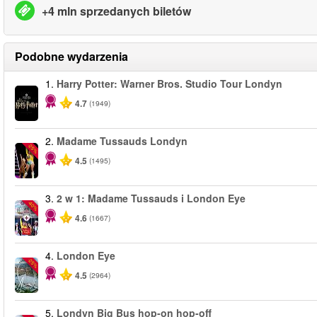
+4 mln sprzedanych biletów
Podobne wydarzenia
1.
Harry Potter: Warner Bros. Studio Tour Londyn
4.7
(1949)
2.
Madame Tussauds Londyn
-25%
4.5
(1495)
3.
2 w 1: Madame Tussauds i London Eye
-40%
4.6
(1667)
4.
London Eye
-25%
4.5
(2964)
5.
Londyn Big Bus hop-on hop-off