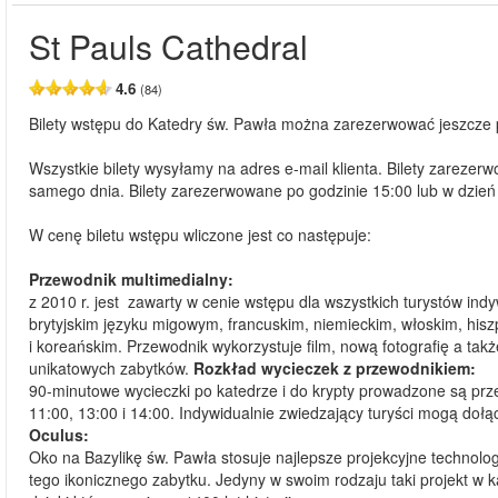
St Pauls Cathedral
4.6
(84)
Bilety wstępu do Katedry św. Pawła można zarezerwować jeszcze pr
Wszystkie bilety wysyłamy na adres e-mail klienta. Bilety zareze
samego dnia. Bilety zarezerwowane po godzinie 15:00 lub w dzie
W cenę biletu wstępu wliczone jest co następuje:
Przewodnik multimedialny:
z 2010 r. jest zawarty w cenie wstępu dla wszystkich turystów indy
brytyjskim języku migowym, francuskim, niemieckim, włoskim, hisz
i koreańskim. Przewodnik wykorzystuje film, nową fotografię a ta
unikatowych zabytków.
Rozkład wycieczek z przewodnikiem:
90-minutowe wycieczki po katedrze i do krypty prowadzone są prze
11:00, 13:00 i 14:00. Indywidualnie zwiedzający turyści mogą doł
Oculus:
Oko na Bazylikę św. Pawła stosuje najlepsze projekcyjne technolog
tego ikonicznego zabytku. Jedyny w swoim rodzaju taki projekt w