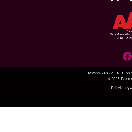
Najwyższa wiar
© Dun & Br
Telefon
:
+48 22 397 91 68
© 2026
Ticmate
Polityka pry