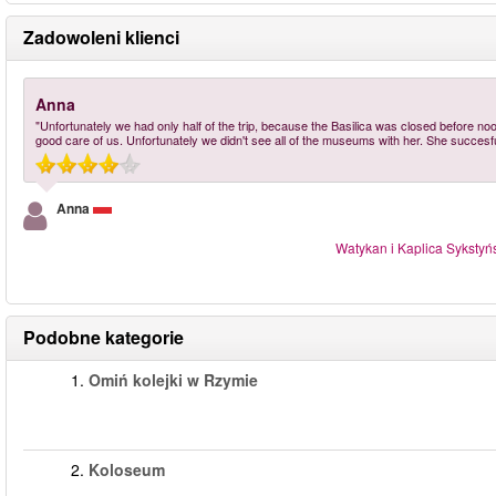
Zadowoleni klienci
Anna
"Unfortunately we had only half of the trip, because the Basilica was closed before no
good care of us. Unfortunately we didn't see all of the museums with her. She succesf
Anna
Watykan i Kaplica Sykstyńs
Podobne kategorie
1.
Omiń kolejki w Rzymie
2.
Koloseum