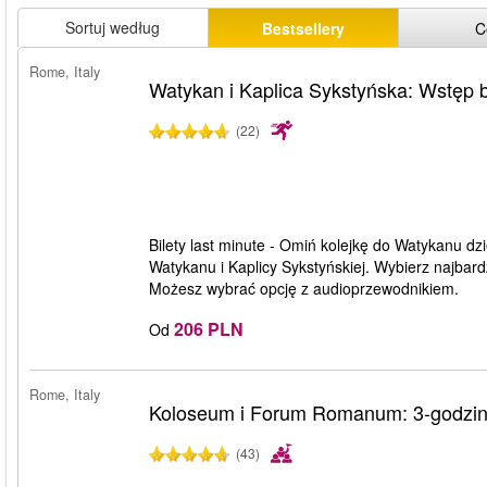
Sortuj według
Bestsellery
C
Rome, Italy
Watykan i Kaplica Sykstyńska: Wstęp b
(22)
Bilety last minute - Omiń kolejkę do Watykanu dzi
Watykanu i Kaplicy Sykstyńskiej. Wybierz najbardz
Możesz wybrać opcję z audioprzewodnikiem.
206 PLN
Od
Rome, Italy
Koloseum i Forum Romanum: 3-godzin
(43)