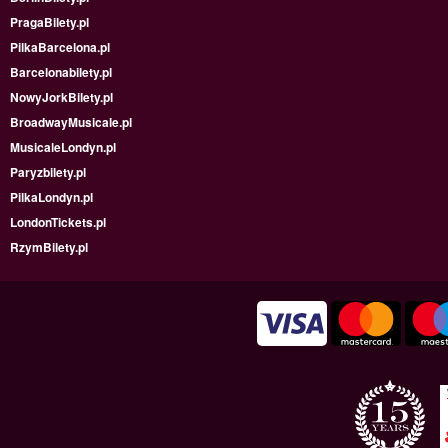
PragaBilety.pl
PilkaBarcelona.pl
Barcelonabilety.pl
NowyJorkBilety.pl
BroadwayMusicale.pl
MusicaleLondyn.pl
Paryzbilety.pl
PilkaLondyn.pl
LondonTickets.pl
RzymBilety.pl