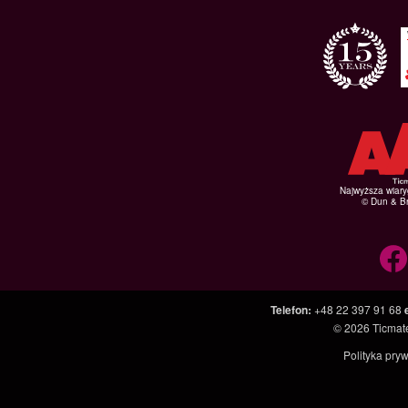
Najwyższa wiar
© Dun & Br
Telefon
:
+48 22 397 91 68
© 2026
Ticmate
Polityka pry