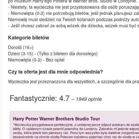
po muzeum Harry'ego Pottera w Warner Bros. Studio w Londynie.
- Niestety, ta wycieczka nie jest przystosowana dla osób poruszaj
- Niemowlęta (0-2) nie potrzebują biletów, jeśli jednak planujesz
Niemowlę musi siedzieć na Twoich kolanach podczas podróży aut
- Jeśli chcesz zabrać ze sobą wózek dla dziecka, wózek musi być 
Kategorie biletów
Dorośli (16+)
Dzieci (3-15) - (Tylko z biletem dla dorosłego)
Niemowlęta (0-2) - Bez opłat
Czy ta oferta jest dla mnie odpowiednia?
Wycieczka jest przeznaczona dla wszystkich, a szczególnie dla pr
Fantastycznie:
4.7
– 1949
opinie
Harry Potter Warner Brothers Studio Tour
"Wycieczka przygotowana perfekcyjnie, o ustalonej porze odjazd autokaru do studi
bilety. O ustalonym czasie powrót powrotny do Londynu. Zabrakło mi jedynie więcej
osoby, która jedzie tam pierwszy raz. Poza tym wszystko było świetnie zorganizo
bezpośrednio na stronie studia.Polecam każdemu pojechać choć raz do studia w L