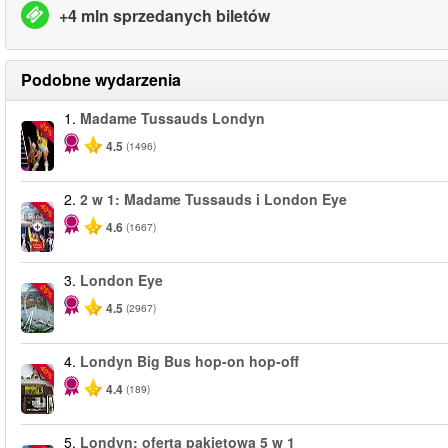
+4 mln sprzedanych biletów
Podobne wydarzenia
1.
Madame Tussauds Londyn
-25%
4.5
(1496)
2.
2 w 1: Madame Tussauds i London Eye
-40%
4.6
(1667)
3.
London Eye
-25%
4.5
(2967)
4.
Londyn Big Bus hop-on hop-off
-40%
4.4
(189)
5.
Londyn: oferta pakietowa 5 w 1