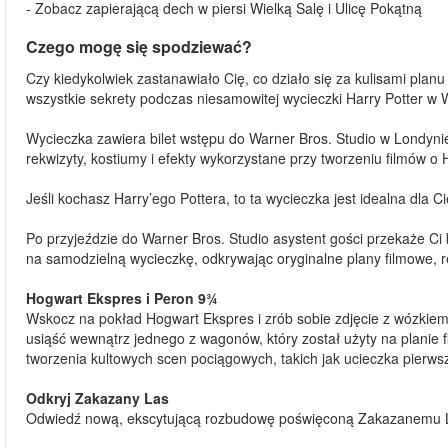
- Zobacz zapierającą dech w piersi Wielką Salę i Ulicę Pokątną
Czego mogę się spodziewać?
Czy kiedykolwiek zastanawiało Cię, co działo się za kulisami plan
wszystkie sekrety podczas niesamowitej wycieczki Harry Potter w 
Wycieczka zawiera bilet wstępu do Warner Bros. Studio w Londyni
rekwizyty, kostiumy i efekty wykorzystane przy tworzeniu filmów o 
Jeśli kochasz Harry’ego Pottera, to ta wycieczka jest idealna dla Ci
Po przyjeździe do Warner Bros. Studio asystent gości przekaże Ci
na samodzielną wycieczkę, odkrywając oryginalne plany filmowe, r
Hogwart Ekspres i Peron 9¾
Wskocz na pokład Hogwart Ekspres i zrób sobie zdjęcie z wózkiem
usiąść wewnątrz jednego z wagonów, który został użyty na planie 
tworzenia kultowych scen pociągowych, takich jak ucieczka pierw
Odkryj Zakazany Las
Odwiedź nową, ekscytującą rozbudowę poświęconą Zakazanemu 