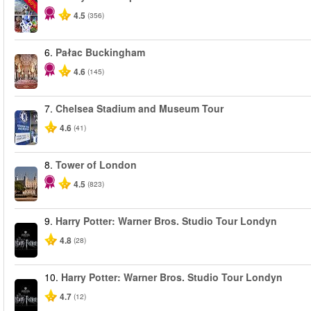
-60%
4.5
(356)
6.
Pałac Buckingham
4.6
(145)
7.
Chelsea Stadium and Museum Tour
4.6
(41)
8.
Tower of London
4.5
(823)
9.
Harry Potter: Warner Bros. Studio Tour Londyn
4.8
(28)
10.
Harry Potter: Warner Bros. Studio Tour Londyn
4.7
(12)