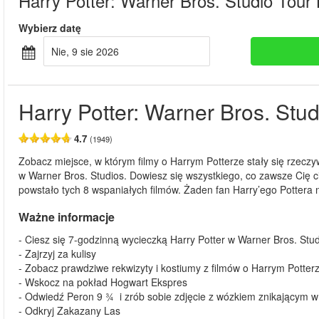
Harry Potter: Warner Bros. Studio Tour
Wybierz datę
nie, 9 sie 2026
Harry Potter: Warner Bros. Stu
4.7
(1949)
Zobacz miejsce, w którym filmy o Harrym Potterze stały się rzecz
w Warner Bros. Studios. Dowiesz się wszystkiego, co zawsze Cię ci
powstało tych 8 wspaniałych filmów. Żaden fan Harry’ego Pottera 
Ważne informacje
- Ciesz się 7-godzinną wycieczką Harry Potter w Warner Bros. Stu
- Zajrzyj za kulisy
- Zobacz prawdziwe rekwizyty i kostiumy z filmów o Harrym Potter
- Wskocz na pokład Hogwart Ekspres
- Odwiedź Peron 9 ¾ i zrób sobie zdjęcie z wózkiem znikającym w
- Odkryj Zakazany Las