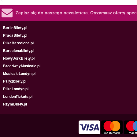
Zapisz się do naszego newslettera.
Otrzymasz oferty specj
BerlinBilety.pl
PragaBilety.pl
PilkaBarcelona.pl
Barcelonabilety.pl
NowyJorkBilety.pl
BroadwayMusicale.pl
MusicaleLondyn.pl
Paryzbilety.pl
PilkaLondyn.pl
LondonTickets.pl
RzymBilety.pl