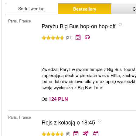
Sortuj według
Bestsellery
C
Paris, France
Paryżu Big Bus hop-on hop-off
(21)
Zwiedzaj Paryż w swoim tempie z Big Bus Tours!
zapierającą dech w piersiach wieżę Eiffla, zachw
jedno- lub dwudniowe bilety oraz opcję wycieczk
swoją wycieczkę z Big Bus Tour!
124 PLN
Od
Paris, France
Rejs z kolacją o 18:45
(6)