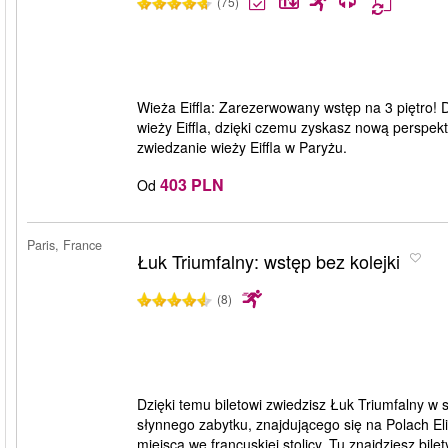
(75)
Wieża Eiffla: Zarezerwowany wstęp na 3 piętro! Dz
wieży Eiffla, dzięki czemu zyskasz nową perspek
zwiedzanie wieży Eiffla w Paryżu.
403 PLN
Od
Paris, France
Łuk Triumfalny: wstęp bez kolejki
(8)
Dzięki temu biletowi zwiedzisz Łuk Triumfalny w
słynnego zabytku, znajdującego się na Polach El
miejsca we francuskiej stolicy. Tu znajdziesz bilet