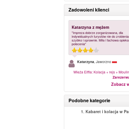
Zadowoleni klienci
Katarzyna z mężem
"Impreza dobrze zorganizowana, dla
indywidualnych turystów nie do zrobienia
szybko i sprawnie. Miła i fachowa opiek
polecenia"
Katarzyna
, Jaworzno
Wieża Eiffla: Kolacja + rejs + Moul
Zarezerwu
Zobacz w
Podobne kategorie
1.
Kabaret i kolacja w P