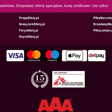
slettera.
Otrzymasz oferty specjalne, kody zniżkowe i nie tylko!
PragaBilety.pl
PilkaBarcelo
NowyJorkBilety.pl
BroadwayMus
Paryzbilety.pl
PilkaLondyn.
RzymBilety.pl
WE SUPPORT