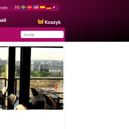
olski
ail
Koszyk
Produkt został zapisany
na Twojej liście