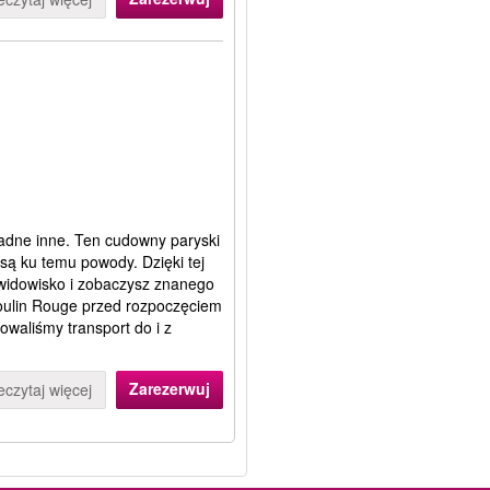
żadne inne. Ten cudowny paryski
 są ku temu powody. Dzięki tej
e widowisko i zobaczysz znanego
Moulin Rouge przed rozpoczęciem
owaliśmy transport do i z
Zarezerwuj
eczytaj więcej