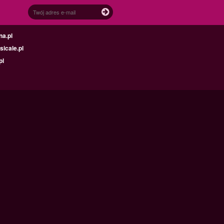
na.pl
icale.pl
pl