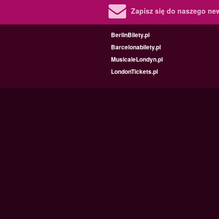
Zapisz się do naszego new
BerlinBilety.pl
Barcelonabilety.pl
MusicaleLondyn.pl
LondonTickets.pl