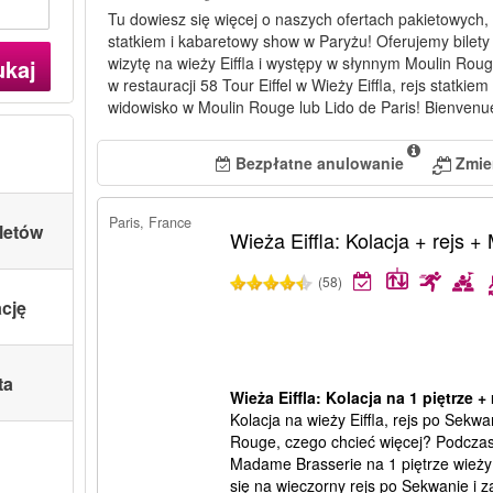
Tu dowiesz się więcej o naszych ofertach pakietowych, 
statkiem i kabaretowy show w Paryżu! Oferujemy bilety 
wizytę na wieży Eiffla i występy w słynnym Moulin Roug
ukaj
w restauracji 58 Tour Eiffel w Wieży Eiffla, rejs statki
widowisko w Moulin Rouge lub Lido de Paris! Bienvenu
Bezpłatne anulowanie
Zmie
Paris, France
letów
Wieża Eiffla: Kolacja + rejs 
(58)
ację
ta
Wieża Eiffla: Kolacja na 1 piętrze 
Kolacja na wieży Eiffla, rejs po Sekw
Rouge, czego chcieć więcej? Podczas 
Madame Brasserie na 1 piętrze wieży 
się na wieczorny rejs po Sekwanie i 