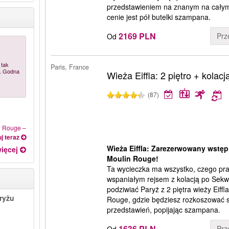
przedstawieniem na znanym na całym
cenie jest pół butelki szampana.
2169 PLN
Prz
Od
 tak
Paris, France
a. Godna
Wieża Eiffla: 2 piętro + kola
(87)
in Rouge
–
j teraz
Wieża Eiffla: Zarezerwowany wstęp n
ięcej
Moulin Rouge!
Ta wycieczka ma wszystko, czego pra
wspaniałym rejsem z kolacją po Sekw
podziwiać Paryż z 2 piętra wieży Eiff
aryżu
Rouge, gdzie będziesz rozkoszować s
przedstawień, popijając szampana.
1636 PLN
Prz
Od