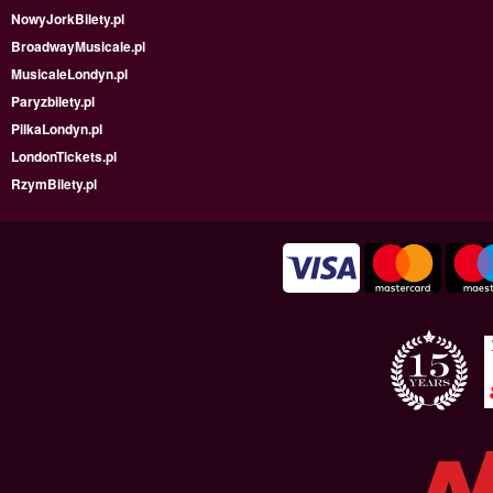
NowyJorkBilety.pl
BroadwayMusicale.pl
MusicaleLondyn.pl
Paryzbilety.pl
PilkaLondyn.pl
LondonTickets.pl
RzymBilety.pl