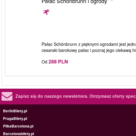
Pałac Schönbrunn i ogrody
Pałac Schönbrunn z pięknymi ogrodami jest jedną 
cesarski barokowy pałac i poznaj jego ciekawą h
288 PLN
Od
Zapisz się do naszego newslettera.
Otrzymasz oferty specj
BerlinBilety.pl
PragaBilety.pl
PilkaBarcelona.pl
Barcelonabilety.pl