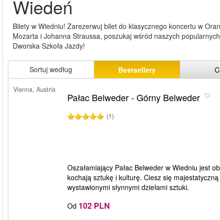
Wiedeń
Bilety w Wiedniu! Zarezerwuj bilet do klasycznego koncertu w Or
Mozarta i Johanna Straussa, poszukaj wśród naszych popularnyc
Dworska Szkoła Jazdy!
Sortuj według
Bestsellery
C
Vienna, Austria
Pałac Belweder - Górny Belweder
(1)
Oszałamiający Pałac Belweder w Wiedniu jest ob
kochają sztukę i kulturę. Ciesz się majestatyczn
wystawionymi słynnymi dziełami sztuki.
102 PLN
Od