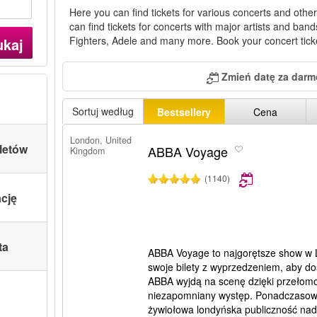
Here you can find tickets for various concerts and othe
can find tickets for concerts with major artists and ba
Fighters, Adele and many more. Book your concert tick
ukaj
Zmień datę za darm
Sortuj według
Bestsellery
Cena
London, United
letów
ABBA Voyage
Kingdom
(1140)
ację
ta
ABBA Voyage to najgorętsze show w 
swoje bilety z wyprzedzeniem, aby do
ABBA wyjdą na scenę dzięki przełomo
niezapomniany występ. Ponadczasow
żywiołowa londyńska publiczność nad