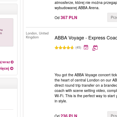
atmosferze, której nie można przegapi
wybudowanej ABBA Arena.
367 PLN
Prz
Od
mu
ym
London, United
ABBA Voyage - Express Coa
Kingdom
(45)
j teraz
ięcej
You got the ABBA Voyage concert tick
the heart of central London on our 
direct round trip transfer on a brande
coach with scene setting video, comp
Wi-Fi. This is the perfect way to sta
in style.
236 PLN
Prz
Od