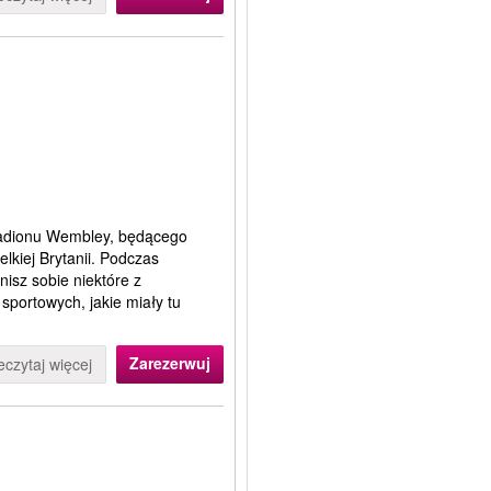
stadionu Wembley, będącego
lkiej Brytanii. Podczas
isz sobie niektóre z
portowych, jakie miały tu
Zarezerwuj
eczytaj więcej