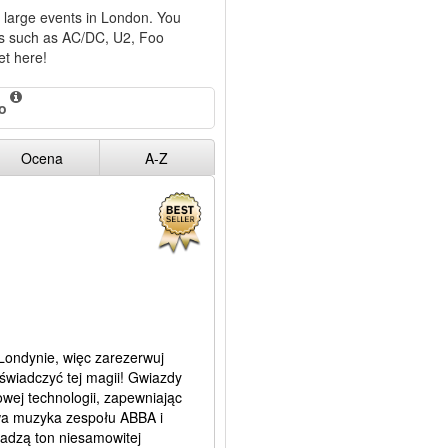
r large events in London. You
nds such as AC/DC, U2, Foo
et here!
o
Ocena
A-Z
Londynie, więc zarezerwuj
świadczyć tej magii! Gwiazdy
wej technologii, zapewniając
a muzyka zespołu ABBA i
adzą ton niesamowitej