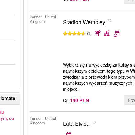
London, United
Stadion Wembley
Kingdom
(3)
Wybierz się na wycieczkę za kulisy 
największym obiektem tego typu w Wie
zwiedzania z przewodnikiem przypomn
największych wydarzeń muzycznych i s
miejsce.
Ticmate
140 PLN
Prz
Od
Tu
tym, co
London, United
Lata Elvisa
Kingdom