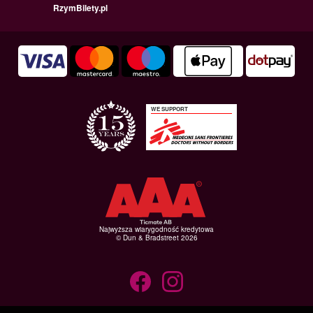
RzymBilety.pl
WE SUPPORT
Najwyższa wiarygodność kredytowa
© Dun & Bradstreet 2026