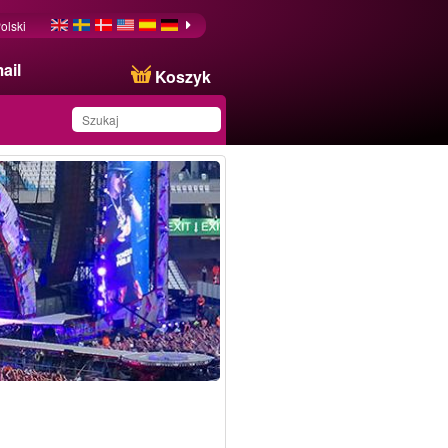
olski
ail
Koszyk
Produkt został zapisany
na Twojej liście