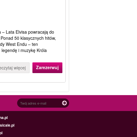
a – Lata Elvisa powracają do
 Ponad 50 klasycznych hitów,
zdy West Endu – ten
e, legendę i muzykę Króla
Zarezerwuj
eczytaj więcej
na.pl
icale.pl
pl