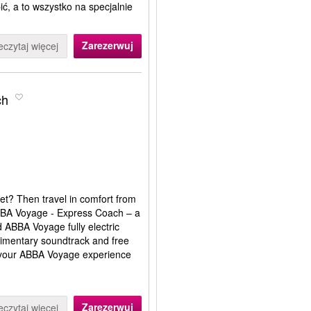
ć, a to wszystko na specjalnie
Zarezerwuj
eczytaj więcej
ch
et? Then travel in comfort from
ABBA Voyage - Express Coach – a
d ABBA Voyage fully electric
limentary soundtrack and free
rt your ABBA Voyage experience
Zarezerwuj
eczytaj więcej