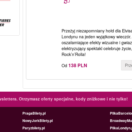
Przeżyj niezapomniany hołd dla Elvis
Londynu na jeden wyjątkowy wieczór.
oszałamiające efekty wizualne i gwia
elektryzujący spektakl celebruje życi
Rock’n’Rolla!
138 PLN
Prz
Od
slettera.
Otrzymasz oferty specjalne, kody zniżkowe i nie tylko!
PragaBilety.pl
PilkaBarcelo
NowyJorkBilety.pl
BroadwayMus
Paryzbilety.pl
PilkaLondyn.