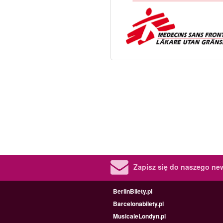
Zapisz się do naszego new
BerlinBilety.pl
Barcelonabilety.pl
MusicaleLondyn.pl