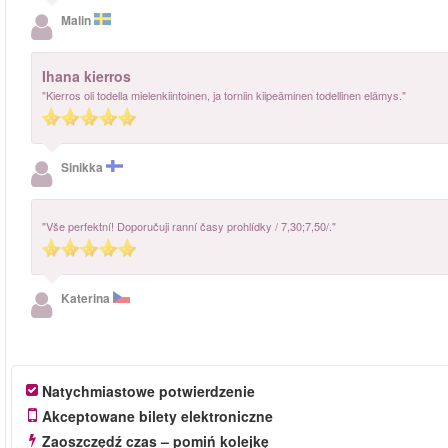
Malin
Ihana kierros
"Kierros oli todella mielenkiintoinen, ja torniin kiipeäminen todellinen elämys."
Sinikka
"Vše perfektní! Doporučuji ranní časy prohlídky / 7,30;7,50/."
Katerina
Natychmiastowe potwierdzenie
Akceptowane bilety elektroniczne
Zaoszczędź czas – pomiń kolejkę