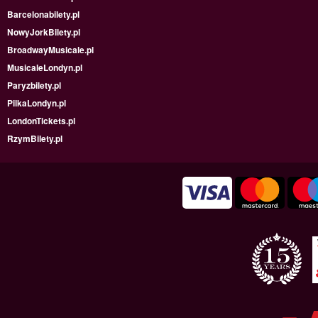
Barcelonabilety.pl
NowyJorkBilety.pl
BroadwayMusicale.pl
MusicaleLondyn.pl
Paryzbilety.pl
PilkaLondyn.pl
LondonTickets.pl
RzymBilety.pl