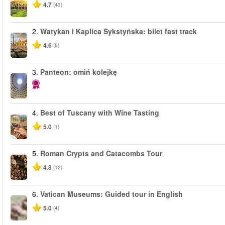
4.7
(43)
2.
Watykan i Kaplica Sykstyńska: bilet fast track
4.6
(5)
3.
Panteon: omiń kolejkę
4.
Best of Tuscany with Wine Tasting
5.0
(1)
5.
Roman Crypts and Catacombs Tour
4.8
(12)
6.
Vatican Museums: Guided tour in English
5.0
(4)