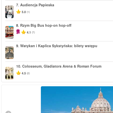
7.
Audiencja Papieska
5.0
(1)
8.
Rzym Big Bus hop-on hop-off
4.1
(7)
9.
Watykan i Kaplica Sykstyńska: bilety wstępu
10.
Colosseum, Gladiators Arena & Roman Forum
4.5
(2)