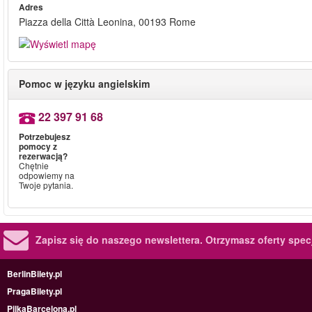
Adres
Piazza della Città Leonina, 00193 Rome
Pomoc w języku angielskim
22 397 91 68
Potrzebujesz
pomocy z
rezerwacją?
Chętnie
odpowiemy na
Twoje pytania.
Zapisz się do naszego newslettera.
Otrzymasz oferty specj
BerlinBilety.pl
PragaBilety.pl
PilkaBarcelona.pl