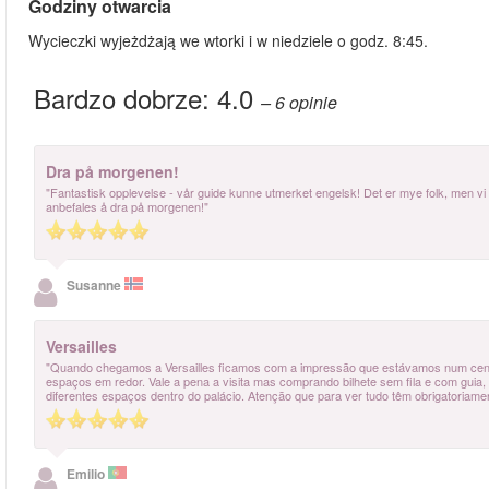
Godziny otwarcia
Wycieczki wyjeżdżają we wtorki i w niedziele o godz. 8:45.
Bardzo dobrze:
4.0
– 6
opinie
Dra på morgenen!
"Fantastisk opplevelse - vår guide kunne utmerket engelsk! Det er mye folk, men vi 
anbefales å dra på morgenen!"
Susanne
Versailles
"Quando chegamos a Versailles ficamos com a impressão que estávamos num cenário
espaços em redor. Vale a pena a visita mas comprando bilhete sem fila e com gui
diferentes espaços dentro do palácio. Atenção que para ver tudo têm obrigatoriame
Emilio