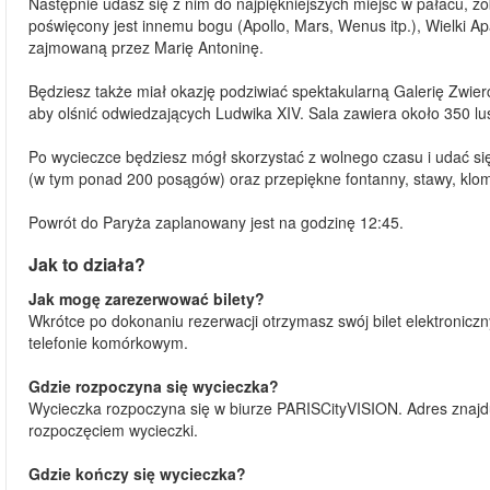
Następnie udasz się z nim do najpiękniejszych miejsc w pałacu, z
poświęcony jest innemu bogu (Apollo, Mars, Wenus itp.), Wielki Apa
zajmowaną przez Marię Antoninę.
Będziesz także miał okazję podziwiać spektakularną Galerię Zwier
aby olśnić odwiedzających Ludwika XIV. Sala zawiera około 350 lus
Po wycieczce będziesz mógł skorzystać z wolnego czasu i udać si
(w tym ponad 200 posągów) oraz przepiękne fontanny, stawy, klom
Powrót do Paryża zaplanowany jest na godzinę 12:45.
Jak to działa?
Jak mogę zarezerwować bilety?
Wkrótce po dokonaniu rezerwacji otrzymasz swój bilet elektronicz
telefonie komórkowym.
Gdzie rozpoczyna się wycieczka?
Wycieczka rozpoczyna się w biurze PARISCityVISION. Adres znajduj
rozpoczęciem wycieczki.
Gdzie kończy się wycieczka?