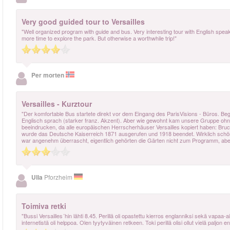
Very good guided tour to Versailles
"Well organized program with guide and bus. Very interesting tour with English speak
more time to explore the park. But otherwise a worthwhile trip!"
Per morten
Versailles - Kurztour
"Der komfortable Bus startete direkt vor dem Eingang des ParisVisions - Büros. Begl
Englisch sprach (starker franz. Akzent). Aber wie gewohnt kam unsere Gruppe ohne 
beeindrucken, da alle europäischen Herrscherhäuser Versailles kopiert haben: Bruch
wurde das Deutsche Kaiserreich 1871 ausgerufen und 1918 beendet. Wirklich schön w
war angenehm überrascht, eigentlich gehörten die Gärten nicht zum Programm, aber 
Ulla
Pforzheim
Toimiva retki
"Bussi Versailles´hin lähti 8.45. Perillä oli opastettu kierros englanniksi sekä vapa
internetistä oli helppoa. Olen tyytyväinen retkeen. Toki perillä olisi ollut vielä palj