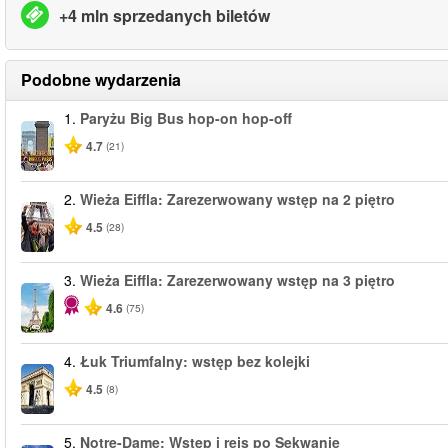
+4 mln sprzedanych biletów
Podobne wydarzenia
1.
Paryżu Big Bus hop-on hop-off
4.7
(21)
2.
Wieża Eiffla: Zarezerwowany wstęp na 2 piętro
4.5
(28)
3.
Wieża Eiffla: Zarezerwowany wstęp na 3 piętro
4.6
(75)
4.
Łuk Triumfalny: wstęp bez kolejki
4.5
(8)
5.
Notre-Dame: Wstęp i rejs po Sekwanie