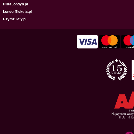
PilkaLondyn.pl
LondonTickets.pl
RzymBilety.pl
Najwyższa wiar
© Dun & Br