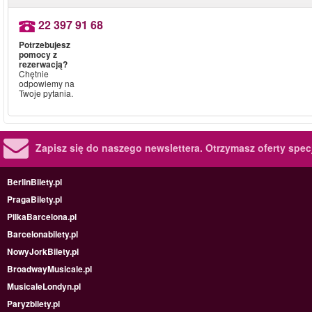
22 397 91 68
Potrzebujesz
pomocy z
rezerwacją?
Chętnie
odpowiemy na
Twoje pytania.
Zapisz się do naszego newslettera.
Otrzymasz oferty specj
BerlinBilety.pl
PragaBilety.pl
PilkaBarcelona.pl
Barcelonabilety.pl
NowyJorkBilety.pl
BroadwayMusicale.pl
MusicaleLondyn.pl
Paryzbilety.pl