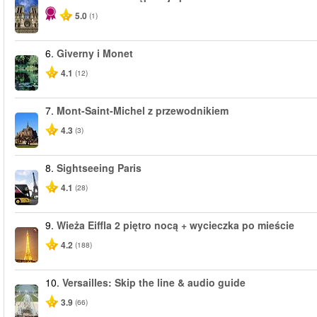
5.0
(1)
6.
Giverny i Monet
4.1
(12)
7.
Mont-Saint-Michel z przewodnikiem
4.3
(3)
8.
Sightseeing Paris
4.1
(28)
9.
Wieża Eiffla 2 piętro nocą + wycieczka po mieście
4.2
(188)
10.
Versailles: Skip the line & audio guide
3.9
(66)