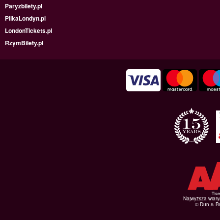
Paryzbilety.pl
PilkaLondyn.pl
LondonTickets.pl
RzymBilety.pl
Najwyższa wiar
© Dun & Br