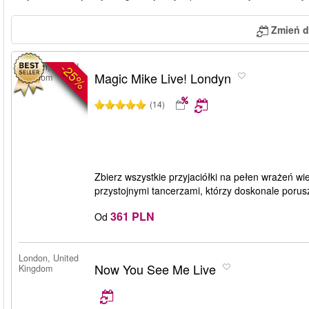
Zmień d
-25%
London, United
Magic Mike Live! Londyn
Kingdom
(14)
Zbierz wszystkie przyjaciółki na pełen wrażeń w
przystojnymi tancerzami, którzy doskonale porus
361 PLN
Od
London, United
Now You See Me Live
Kingdom