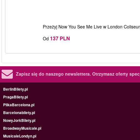
Przeżyj Now You See Me Live w London Coliseum 
137 PLN
Od
Zapisz się do naszego newslettera.
Otrzymasz oferty specj
BerlinBilety.pl
PragaBilety.pl
PilkaBarcelona.pl
Barcelonabilety.pl
NowyJorkBilety.pl
BroadwayMusicale.pl
MusicaleLondyn.pl