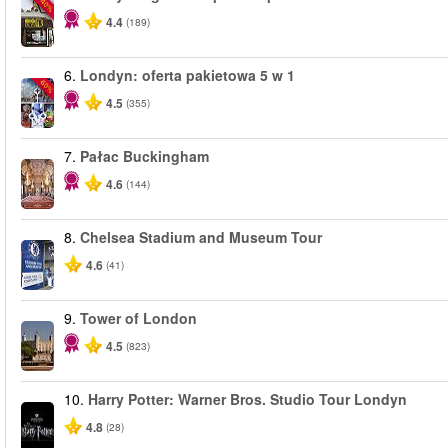
-40%
4.4
(189)
6.
Londyn: oferta pakietowa 5 w 1
-60%
4.5
(355)
7.
Pałac Buckingham
4.6
(144)
8.
Chelsea Stadium and Museum Tour
4.6
(41)
9.
Tower of London
4.5
(823)
10.
Harry Potter: Warner Bros. Studio Tour Londyn
4.8
(28)