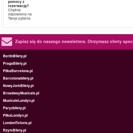
pomocy z
rezerwacją?
Chętnie
odpowiemy na
Twoje pytania.
Zapisz się do naszego newslettera.
Otrzymasz oferty specj
BerlinBilety.pl
PragaBilety.pl
PilkaBarcelona.pl
Barcelonabilety.pl
NowyJorkBilety.pl
BroadwayMusicale.pl
MusicaleLondyn.pl
Paryzbilety.pl
PilkaLondyn.pl
LondonTickets.pl
RzymBilety.pl