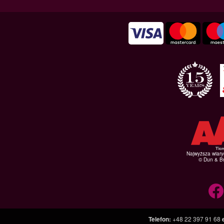
Najwyższa wiar
© Dun & Br
Telefon
:
+48 22 397 91 68