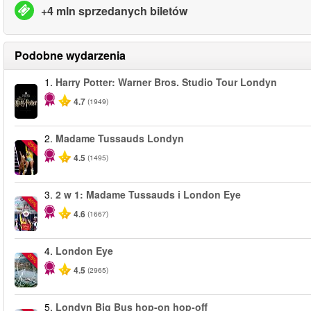
+4 mln sprzedanych biletów
Podobne wydarzenia
1.
Harry Potter: Warner Bros. Studio Tour Londyn
4.7
(1949)
2.
Madame Tussauds Londyn
-25%
4.5
(1495)
3.
2 w 1: Madame Tussauds i London Eye
-40%
4.6
(1667)
4.
London Eye
-25%
4.5
(2965)
5.
Londyn Big Bus hop-on hop-off