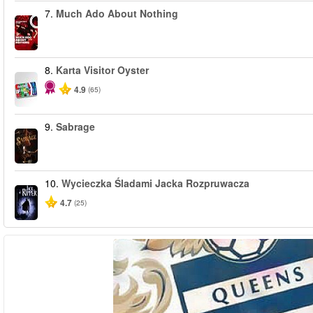
7.
Much Ado About Nothing
8.
Karta Visitor Oyster
4.9
(65)
9.
Sabrage
10.
Wycieczka Śladami Jacka Rozpruwacza
4.7
(25)