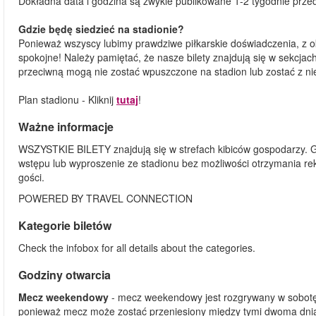
Dokładna data i godzina są zwykle publikowane 1-2 tygodnie przed
Gdzie będę siedzieć na stadionie?
Ponieważ wszyscy lubimy prawdziwe piłkarskie doświadczenia, z ok
spokojne! Należy pamiętać, że nasze bilety znajdują się w sekcja
przeciwną mogą nie zostać wpuszczone na stadion lub zostać z n
Plan stadionu - Kliknij
tutaj
!
Ważne informacje
WSZYSTKIE BILETY znajdują się w strefach kibiców gospodarzy. 
wstępu lub wyproszenie ze stadionu bez możliwości otrzymania r
gości.
POWERED BY TRAVEL CONNECTION
Kategorie biletów
Check the infobox for all details about the categories.
Godziny otwarcia
Mecz weekendowy
- mecz weekendowy jest rozgrywany w sobotę 
ponieważ mecz może zostać przeniesiony między tymi dwoma dnia