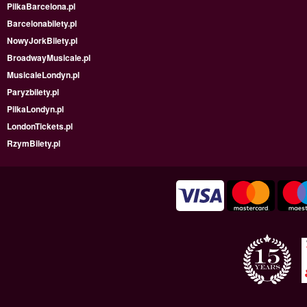
PilkaBarcelona.pl
Barcelonabilety.pl
NowyJorkBilety.pl
BroadwayMusicale.pl
MusicaleLondyn.pl
Paryzbilety.pl
PilkaLondyn.pl
LondonTickets.pl
RzymBilety.pl