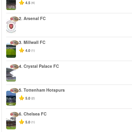
4.5
(4)
2.
Arsenal FC
3.
Millwall FC
4.0
(1)
4.
Crystal Palace FC
5.
Tottenham Hotspurs
5.0
(2)
6.
Chelsea FC
5.0
(1)