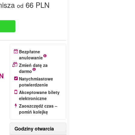
misza
66 PLN
od
Bezpłatne
anulowanie
Zmień datę za
darmo
N
Natychmiastowe
potwierdzenie
Akceptowane bilety
elektroniczne
Zaoszczędź czas –
pomiń kolejkę
Godziny otwarcia