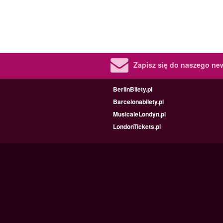
Zapisz się do naszego new
BerlinBilety.pl
Barcelonabilety.pl
MusicaleLondyn.pl
LondonTickets.pl