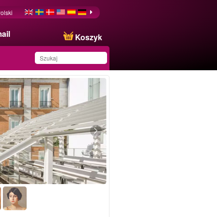
olski
ail
Koszyk
Produkt został zapisany
na Twojej liście