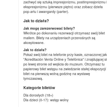
zachwyć się sztuką impresjonizmu, postimpresjonizmu 
ekspresjonizmu (pierwsze piętro) oraz zobacz dzieła
pop-artu i awangardy (parter).
Jak to działa?
Jak mogę zarezerwować bilety?
Wkrótce po dokonaniu rezerwacji otrzymasz swój bilet
mailem. Bilety na urządzeniach przenośnych są
akceptowane.
Jak to działa?
Pokaż swój bilet na telefonie przy kasie, oznaczonej ja
"Acreditación Venta Online y Telefónica" i znajdującej s
po lewej stronie od wejścia do muzeum. Otrzymasz tu
papierowy bilet wstępu na zwiedzanie stałej ekspozycji 
bilet na pierwszą wolną godzinę na wystawę
tymczasową.
Kategorie biletów
Dla dorosłych (18+)
Dla dzieci (0-17): wstęp wolny