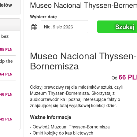
Museo Nacional Thyssen-Borne
letów
Wybierz datę
Szukaj
nie, 9 sie 2026
 bez
85 PLN
Museo Nacional Thyssen-
ip the
Bornemisza
64 PLN
66 PL
Od
Odkryj prawdziwy raj dla miłośników sztuki, czyli
Muzeum Thyssen-Bornemisza. Skorzystaj z
346 PLN
audioprzewodnika i poznaj interesujące fakty o
znajdującej się tutaj wyjątkowej kolekcji dzieł.
Ważne informacje
642 PLN
- Odwiedź Muzeum Thyssen-Bornemisza
- Omiń kolejkę do kas biletowych