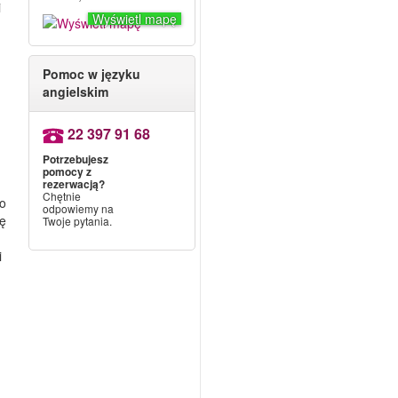
i
Wyświetl mapę
Pomoc w języku
angielskim
22 397 91 68
Potrzebujesz
pomocy z
rezerwacją?
Chętnie
ko
odpowiemy na
ię
Twoje pytania.
i