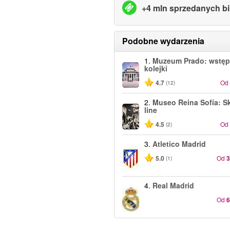
+4 mln sprzedanych bi
Podobne wydarzenia
1.
Muzeum Prado: wstęp
kolejki
4.7
Od
(12)
2.
Museo Reina Sofía: Sk
line
4.5
Od
(2)
3.
Atletico Madrid
5.0
Od
(1)
4.
Real Madrid
Od