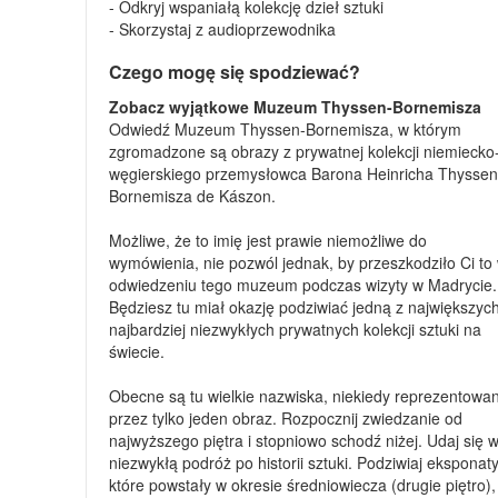
- Odkryj wspaniałą kolekcję dzieł sztuki
- Skorzystaj z audioprzewodnika
Czego mogę się spodziewać?
Zobacz wyjątkowe Muzeum Thyssen-Bornemisza
Odwiedź Muzeum Thyssen-Bornemisza, w którym
zgromadzone są obrazy z prywatnej kolekcji niemiecko
węgierskiego przemysłowca Barona Heinricha Thyssen
Bornemisza de Kászon.
Możliwe, że to imię jest prawie niemożliwe do
wymówienia, nie pozwól jednak, by przeszkodziło Ci to
odwiedzeniu tego muzeum podczas wizyty w Madrycie.
Będziesz tu miał okazję podziwiać jedną z największych
najbardziej niezwykłych prywatnych kolekcji sztuki na
świecie.
Obecne są tu wielkie nazwiska, niekiedy reprezentowa
przez tylko jeden obraz. Rozpocznij zwiedzanie od
najwyższego piętra i stopniowo schodź niżej. Udaj się 
niezwykłą podróż po historii sztuki. Podziwiaj eksponaty
które powstały w okresie średniowiecza (drugie piętro),