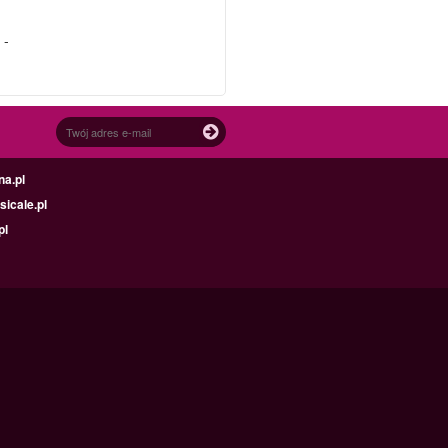
 -
na.pl
icale.pl
pl