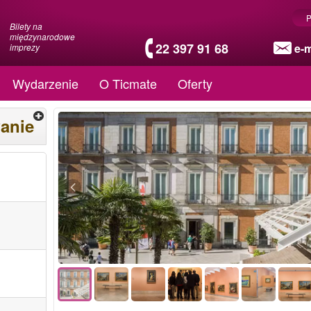
P
Bilety na
międzynarodowe
22 397 91 68
e-m
imprezy
Wydarzenie
O Ticmate
Oferty
anie