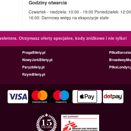
Godziny otwarcia
Czwartek - niedziela: 10:00 - 19:00 Poniedziałek: 12:00
16:00: Darmowy wstęp na ekspozycje stałe
slettera.
Otrzymasz oferty specjalne, kody zniżkowe i nie tylko!
PragaBilety.pl
PilkaBarcelo
NowyJorkBilety.pl
BroadwayMus
Paryzbilety.pl
PilkaLondyn.
RzymBilety.pl
WE SUPPORT