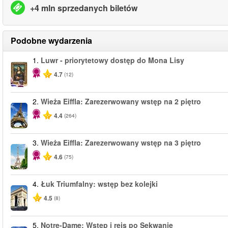
+4 mln sprzedanych biletów
Podobne wydarzenia
1.
Luwr - priorytetowy dostęp do Mona Lisy
4.7
(12)
2.
Wieża Eiffla: Zarezerwowany wstęp na 2 piętro
4.4
(264)
3.
Wieża Eiffla: Zarezerwowany wstęp na 3 piętro
4.6
(75)
4.
Łuk Triumfalny: wstęp bez kolejki
4.5
(8)
5.
Notre-Dame: Wstęp i rejs po Sekwanie