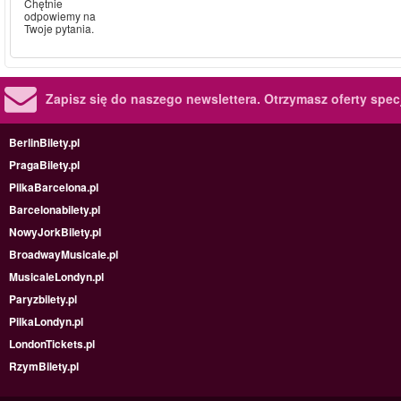
Chętnie
odpowiemy na
Twoje pytania.
Zapisz się do naszego newslettera.
Otrzymasz oferty specj
BerlinBilety.pl
PragaBilety.pl
PilkaBarcelona.pl
Barcelonabilety.pl
NowyJorkBilety.pl
BroadwayMusicale.pl
MusicaleLondyn.pl
Paryzbilety.pl
PilkaLondyn.pl
LondonTickets.pl
RzymBilety.pl