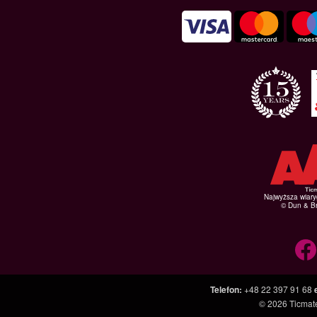
Najwyższa wiar
© Dun & Br
Telefon
:
+48 22 397 91 68
© 2026
Ticmate