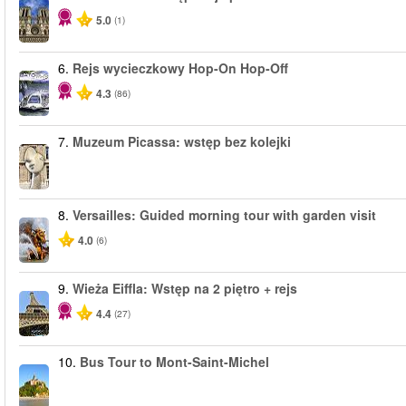
5.0
(1)
6.
Rejs wycieczkowy Hop-On Hop-Off
4.3
(86)
7.
Muzeum Picassa: wstęp bez kolejki
8.
Versailles: Guided morning tour with garden visit
4.0
(6)
9.
Wieża Eiffla: Wstęp na 2 piętro + rejs
4.4
(27)
10.
Bus Tour to Mont-Saint-Michel