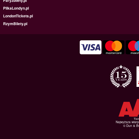
Paryzbilety.pl
PilkaLondyn.pl
LondonTickets.pl
RzymBilety.pl
Najwyższa wiar
© Dun & Br