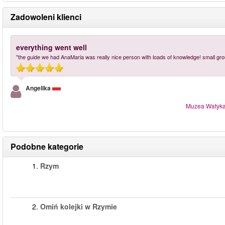
Zadowoleni klienci
everything went well
"the guide we had AnaMaria was really nice person with loads of knowledge! small group
Angelika
Muzea Watykań
Podobne kategorie
1.
Rzym
2.
Omiń kolejki w Rzymie