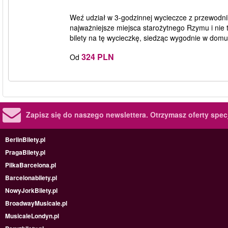
Weź udział w 3-godzinnej wycieczce z przewodn
najważniejsze miejsca starożytnego Rzymu i nie t
bilety na tę wycieczkę, siedząc wygodnie w domu
324 PLN
Od
Zapisz się do naszego newslettera.
Otrzymasz oferty specj
BerlinBilety.pl
PragaBilety.pl
PilkaBarcelona.pl
Barcelonabilety.pl
NowyJorkBilety.pl
BroadwayMusicale.pl
MusicaleLondyn.pl