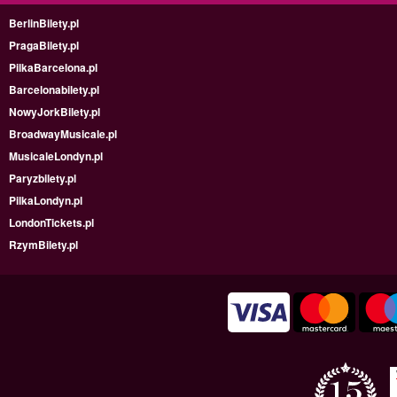
BerlinBilety.pl
PragaBilety.pl
PilkaBarcelona.pl
Barcelonabilety.pl
NowyJorkBilety.pl
BroadwayMusicale.pl
MusicaleLondyn.pl
Paryzbilety.pl
PilkaLondyn.pl
LondonTickets.pl
RzymBilety.pl