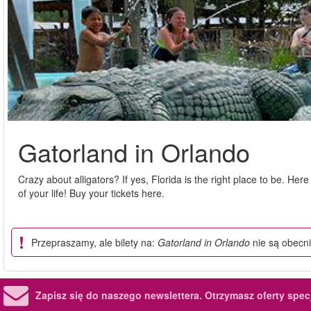
Gatorland in Orlando
Crazy about alligators? If yes, Florida is the right place to be. He
of your life! Buy your tickets here.
Przepraszamy, ale bilety na:
Gatorland in Orlando
nie są obecn
Zapisz się do naszego newslettera.
Otrzymasz oferty specj