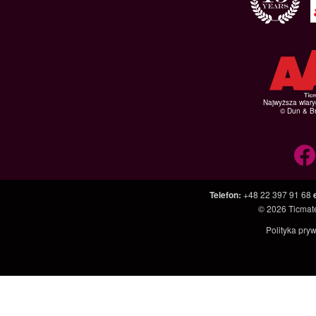
Najwyższa wiar
© Dun & Br
Telefon
:
+48 22 397 91 68
© 2026
Ticmate
Polityka pry