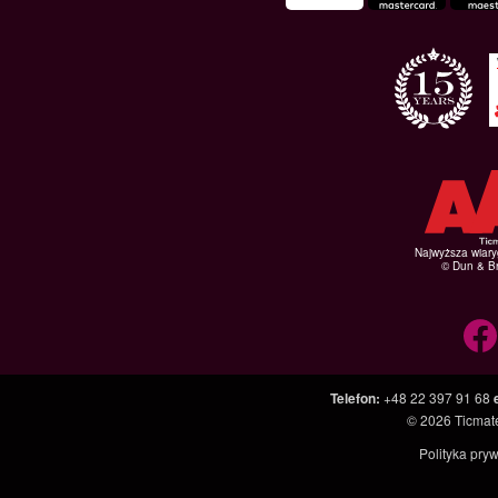
Najwyższa wiar
© Dun & Br
Telefon
:
+48 22 397 91 68
© 2026
Ticmate
Polityka pry