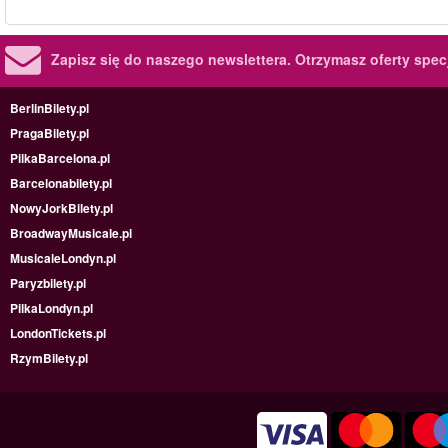
Zapisz się do naszego newslettera.
Otrzymasz oferty specj
BerlinBilety.pl
PragaBilety.pl
PilkaBarcelona.pl
Barcelonabilety.pl
NowyJorkBilety.pl
BroadwayMusicale.pl
MusicaleLondyn.pl
Paryzbilety.pl
PilkaLondyn.pl
LondonTickets.pl
RzymBilety.pl