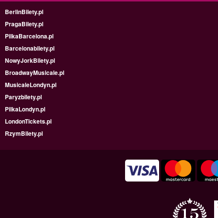
BerlinBilety.pl
PragaBilety.pl
PilkaBarcelona.pl
Barcelonabilety.pl
NowyJorkBilety.pl
BroadwayMusicale.pl
MusicaleLondyn.pl
Paryzbilety.pl
PilkaLondyn.pl
LondonTickets.pl
RzymBilety.pl