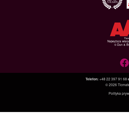
Najwyższa wiar
© Dun & Br
Telefon
:
+48 22 397 91 68
© 2026
Ticmate
Polityka pry