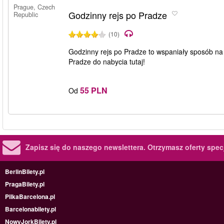
Prague, Czech
Godzinny rejs po Pradze
Republic
(10)
Godzinny rejs po Pradze to wspaniały sposób na 
Pradze do nabycia tutaj!
55 PLN
Od
Zapisz się do naszego newslettera.
Otrzymasz oferty specj
BerlinBilety.pl
PragaBilety.pl
PilkaBarcelona.pl
Barcelonabilety.pl
NowyJorkBilety.pl