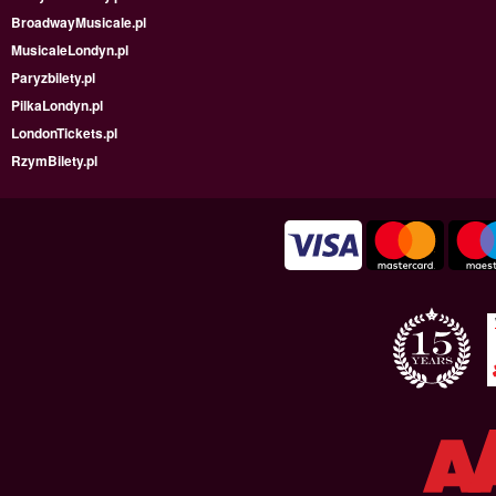
BroadwayMusicale.pl
MusicaleLondyn.pl
Paryzbilety.pl
PilkaLondyn.pl
LondonTickets.pl
RzymBilety.pl