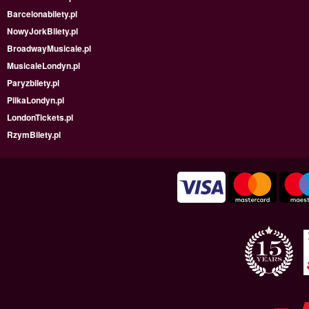
Barcelonabilety.pl
NowyJorkBilety.pl
BroadwayMusicale.pl
MusicaleLondyn.pl
Paryzbilety.pl
PilkaLondyn.pl
LondonTickets.pl
RzymBilety.pl