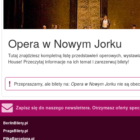
Opera w Nowym Jorku
Tutaj znajdziesz kompletną listę przedstawień operowych, wystaw
House! Przeczytaj informacje na ich temat i zarezerwuj bilety!
Przepraszamy, ale bilety na:
Opera w Nowym Jorku
nie są obec
Zapisz się do naszego newslettera.
Otrzymasz oferty specj
BerlinBilety.pl
PragaBilety.pl
PilkaBarcelona.pl