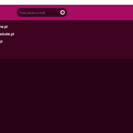
na.pl
icale.pl
pl