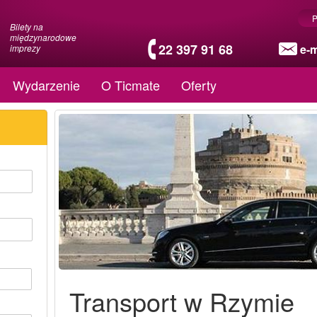
P
Bilety na
międzynarodowe
22 397 91 68
e-m
imprezy
Wydarzenie
O Ticmate
Oferty
Transport w Rzymie