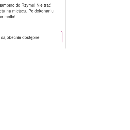
 Ciampino do Rzymu! Nie trać
etu na miejscu. Po dokonaniu
na maila!
 są obecnie dostępne.