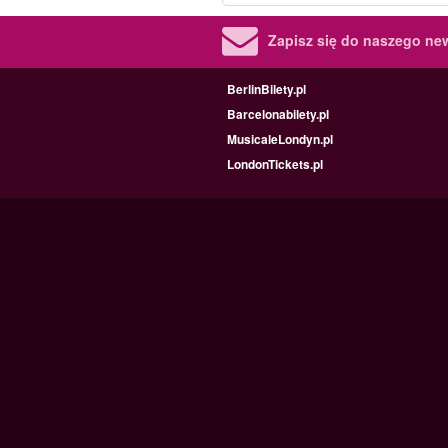
Zapisz się do naszego new
BerlinBilety.pl
Barcelonabilety.pl
MusicaleLondyn.pl
LondonTickets.pl