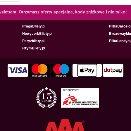
slettera.
Otrzymasz oferty specjalne, kody zniżkowe i nie tylko!
PragaBilety.pl
PilkaBarcelo
NowyJorkBilety.pl
BroadwayMus
Paryzbilety.pl
PilkaLondyn.
RzymBilety.pl
WE SUPPORT