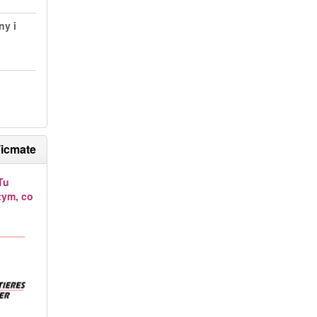
ny i
Ticmate
Tu
tym, co