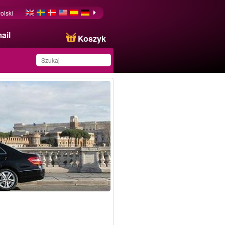
olski
ail
Koszyk
Produkt został zapisany
na Twojej liście