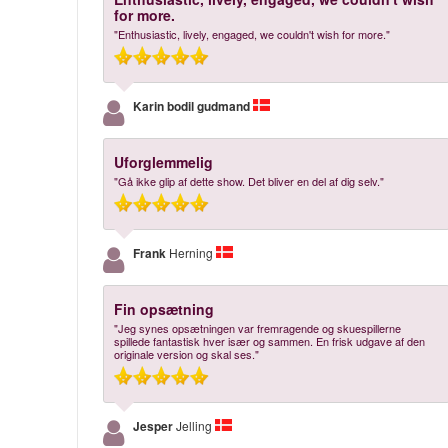
for more.
"Enthusiastic, lively, engaged, we couldn't wish for more."
Karin bodil gudmand
Uforglemmelig
"Gå ikke glip af dette show. Det bliver en del af dig selv."
Frank
Herning
Fin opsætning
"Jeg synes opsætningen var fremragende og skuespillerne
spillede fantastisk hver især og sammen. En frisk udgave af den
originale version og skal ses."
Jesper
Jelling