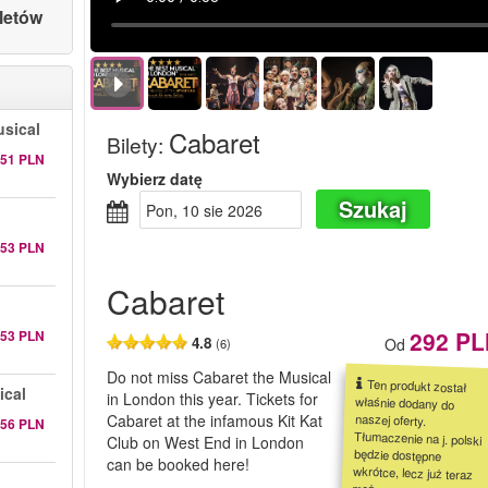
letów
sical
Cabaret
Bilety
:
151 PLN
Wybierz datę
Szukaj
pon, 10 sie 2026
153 PLN
Cabaret
292 PL
153 PLN
4.8
Od
(6)
Do not miss Cabaret the Musical
Ten produkt został
właśnie dodany do
naszej oferty.
Tłumaczenie na j. polski
będzie dostępne
wkrótce, lecz już teraz
można zarezerwować
ical
in London this year. Tickets for
Cabaret at the infamous Kit Kat
256 PLN
Club on West End in London
can be booked here!