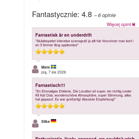
Fantastycznie:
4.8
– 6
opinie
Więcej opinii
Fantastisk är en underdrift
"Skådespeleri inlevelse scenografi ja allt här försvinner man bort i
en 3 timmar lång upplevelse"
Mats
pią, 7 sie 2026
Fantastisch!!!
"En EInmaliges Erlebnis. Die Location ist super, ein richtig cooler
Kit Kat Club, wunderschöne Atmosphäre, super Stimmung, alles
hat gepasst. Es war großartig! Absolute Empfehlung!"
Silke
Enthusiastic, lively, engaged, we couldn't wish