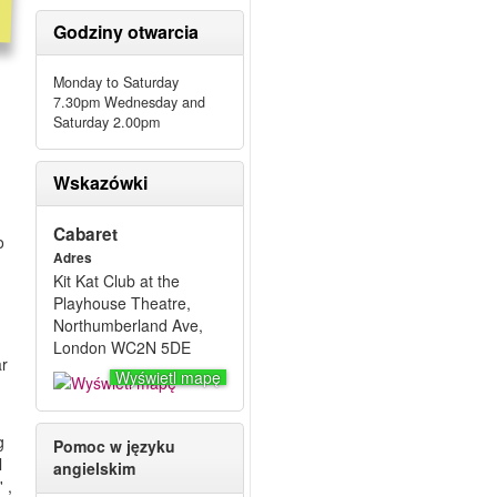
Godziny otwarcia
Monday to Saturday
7.30pm Wednesday and
Saturday 2.00pm
Wskazówki
Cabaret
o
Adres
Kit Kat Club at the
Playhouse Theatre,
Northumberland Ave,
London WC2N 5DE
ar
Wyświetl mapę
g
Pomoc w języku
l
angielskim
d
' ,