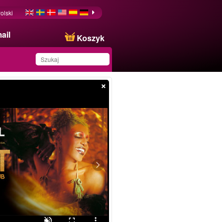
olski
ail
Koszyk
×
Produkt został zapisany
na Twojej liście