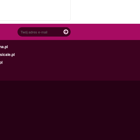
na.pl
icale.pl
pl