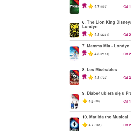
-50%
4.7
Od
(855)
6.
The Lion King Disneya
Londyn
4.8
Od
(2261)
7.
Mamma Mia - Londyn
-40%
4.8
Od
(2144)
8.
Les Misérables
-40%
4.8
Od
(722)
9.
Diabeł ubiera się u P
-50%
4.8
Od
(58)
10.
Matilda the Musical
-50%
4.7
Od
(161)