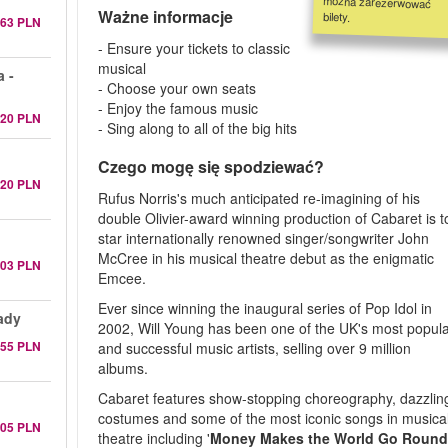
Ważne informacje
bilety.
163 PLN
- Ensure your tickets to classic
musical
 -
- Choose your own seats
- Enjoy the famous music
220 PLN
- Sing along to all of the big hits
Czego mogę się spodziewać?
220 PLN
Rufus Norris's much anticipated re-imagining of his
double Olivier-award winning production of Cabaret is t
star internationally renowned singer/songwriter John
McCree in his musical theatre debut as the enigmatic
303 PLN
Emcee.
Ever since winning the inaugural series of Pop Idol in
rady
2002, Will Young has been one of the UK's most popul
155 PLN
and successful music artists, selling over 9 million
albums.
Cabaret features show-stopping choreography, dazzlin
costumes and some of the most iconic songs in musica
205 PLN
theatre including '
Money Makes the World Go Roun