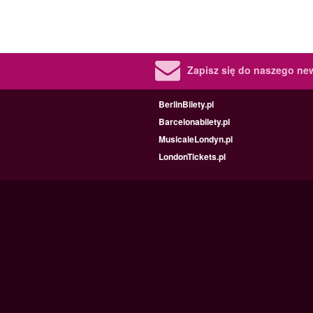
Zapisz się do naszego new
BerlinBilety.pl
Barcelonabilety.pl
MusicaleLondyn.pl
LondonTickets.pl