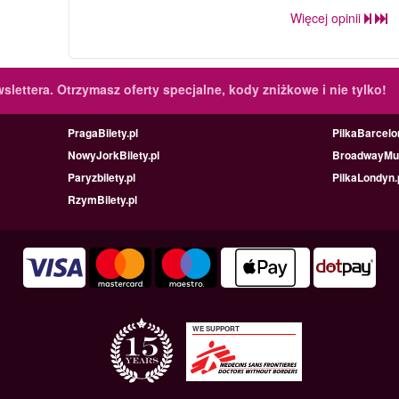
Więcej opinii
slettera.
Otrzymasz oferty specjalne, kody zniżkowe i nie tylko!
PragaBilety.pl
PilkaBarcelo
NowyJorkBilety.pl
BroadwayMus
Paryzbilety.pl
PilkaLondyn.
RzymBilety.pl
WE SUPPORT