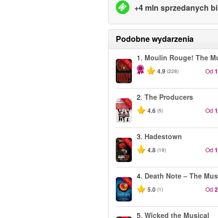
+4 mln sprzedanych bi
Podobne wydarzenia
1.
Moulin Rouge! The Mu
-50%
4.9
Od
(228)
2.
The Producers
-50%
4.6
Od
(5)
3.
Hadestown
-50%
4.8
Od
(19)
4.
Death Note – The Mus
-40%
5.0
Od
(1)
5.
Wicked the Musical