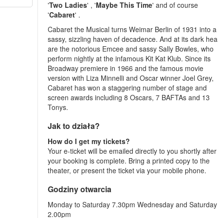
'
Two Ladies
' , '
Maybe This Time
' and of course
'
Cabaret
' .
Cabaret the Musical turns Weimar Berlin of 1931 into a
sassy, sizzling haven of decadence. And at its dark hea
are the notorious Emcee and sassy Sally Bowles, who
perform nightly at the infamous Kit Kat Klub. Since its
Broadway premiere in 1966 and the famous movie
version with Liza Minnelli and Oscar winner Joel Grey,
Cabaret has won a staggering number of stage and
screen awards including 8 Oscars, 7 BAFTAs and 13
Tonys.
Jak to działa?
How do I get my tickets?
Your e-ticket will be emailed directly to you shortly after
your booking is complete. Bring a printed copy to the
theater, or present the ticket via your mobile phone.
Godziny otwarcia
Monday to Saturday 7.30pm Wednesday and Saturday
2.00pm