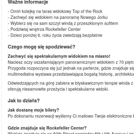
Ważne informacje
- Omiń kolejkę na taras widokowy Top of the Rock
- Zachwyć się widokiem na panoramę Nowego Jorku
- Wybierz się na sam szczyt windą z przeszklonym sufitem
- Podziwiaj wnętrza Rockefeller Center
- Dzieci poniżej 6. roku życia zwiedzają bezpłatnie
Czego mogę się spodziewać?
Zachwyć się spektakularnym widokiem na miasto!
Naciesz oczy oszałamiającym panoramicznym widokiem z 70 piętra. 
Przygoda rozpoczyna się już jednak na parterze, gdzie znajduje s
multimedialna wystawa przedstawiająca bogatą historię, architektur
Odwiedzających na górę zabiera w błyskawicznym tempie winda z p
oferują niesamowite przeżycia i spektakularne widoki.
Jak to działa?
Jak dostanę moje bilety?
Po dokonaniu rezerwacji wyślemy Ci mailowo Twoje elektroniczne b
Gdzie znajduje się Rockefeller Center?
Wejście znajduje się na 50th Street pomiędzy 5th i 6th Avenue i