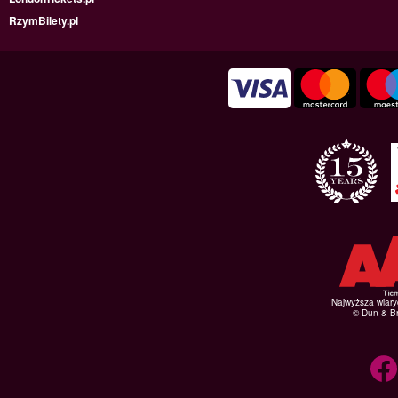
RzymBilety.pl
Najwyższa wiar
© Dun & Br