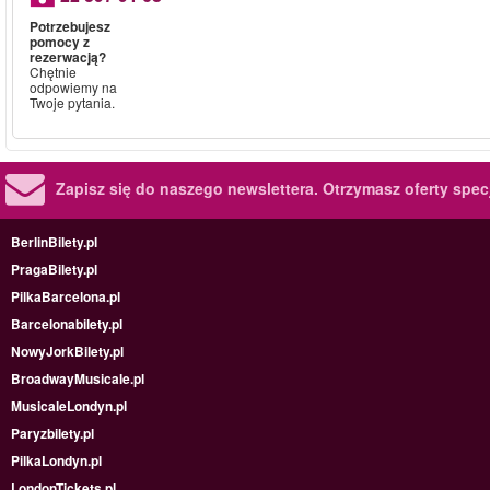
Potrzebujesz
pomocy z
rezerwacją?
Chętnie
odpowiemy na
Twoje pytania.
Zapisz się do naszego newslettera.
Otrzymasz oferty specj
BerlinBilety.pl
PragaBilety.pl
PilkaBarcelona.pl
Barcelonabilety.pl
NowyJorkBilety.pl
BroadwayMusicale.pl
MusicaleLondyn.pl
Paryzbilety.pl
PilkaLondyn.pl
LondonTickets.pl