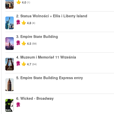
4.0
(1)
2.
Statua Wolności + Ellis i Liberty Island
4.8
(4)
3.
Empire State Building
4.5
(58)
4.
Muzeum i Memoriał 11 Września
4.7
(34)
5.
Empire State Building Express entry
6.
Wicked - Broadway