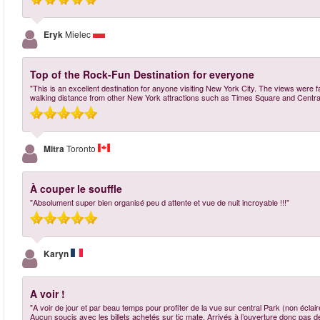
Eryk
Mielec
Top of the Rock-Fun Destination for everyone
"This is an excellent destination for anyone visiting New York City. The views were f
walking distance from other New York attractions such as Times Square and Central 
Mitra
Toronto
À couper le souffle
"Absolument super bien organisé peu d attente et vue de nuit incroyable !!!"
Karyn
A voir !
"A voir de jour et par beau temps pour profiter de la vue sur central Park (non éclair
Aucun soucis avec les billets achetés sur tic mate. Arrivés à l’ouverture donc pas d