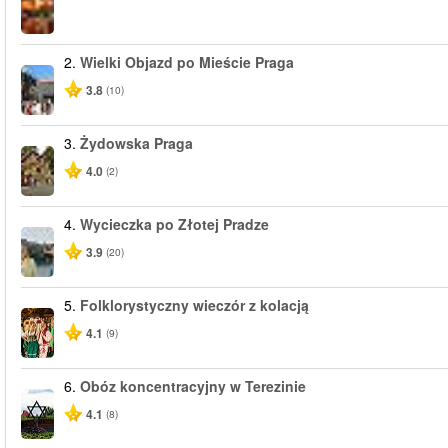
2.
Wielki Objazd po Mieście Praga
3.8
(10)
3.
Żydowska Praga
4.0
(2)
4.
Wycieczka po Złotej Pradze
3.9
(20)
5.
Folklorystyczny wieczór z kolacją
4.1
(9)
6.
Obóz koncentracyjny w Terezinie
4.1
(8)