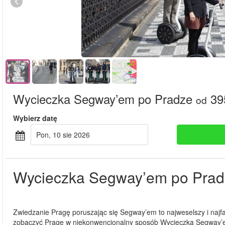
Wycieczka Segway’em po Pradze
39
od
Wybierz datę
pon, 10 sie 2026
Wycieczka Segway’em po Prad
Zwiedzanie Pragę poruszając się Segway’em to najweselszy i najfaj
zobaczyć Pragę w niekonwencjonalny sposób Wycieczka Segway’em 