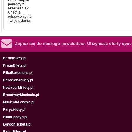
pomocy z
rezerwacją?
Chętnie
odpowiemy na
Twoje pytania.
Zapisz się do naszego newslettera.
Otrzymasz oferty specj
BerlinBilety.pl
PragaBilety.pl
PilkaBarcelona.pl
Barcelonabilety.pl
NowyJorkBilety.pl
BroadwayMusicale.pl
MusicaleLondyn.pl
Paryzbilety.pl
PilkaLondyn.pl
LondonTickets.pl
RzymBilety.pl