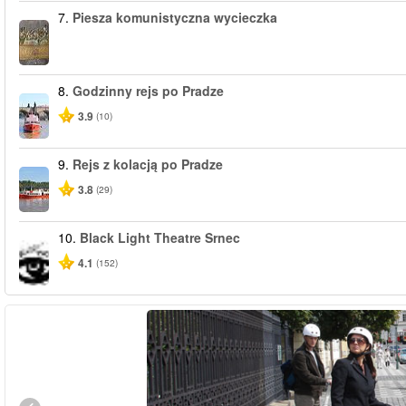
7.
Piesza komunistyczna wycieczka
8.
Godzinny rejs po Pradze
3.9
(10)
9.
Rejs z kolacją po Pradze
3.8
(29)
10.
Black Light Theatre Srnec
4.1
(152)