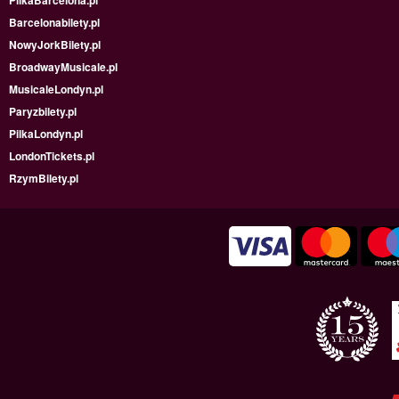
PilkaBarcelona.pl
Barcelonabilety.pl
NowyJorkBilety.pl
BroadwayMusicale.pl
MusicaleLondyn.pl
Paryzbilety.pl
PilkaLondyn.pl
LondonTickets.pl
RzymBilety.pl