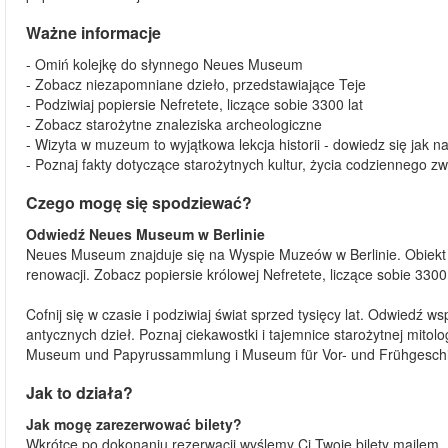
Ważne informacje
- Omiń kolejkę do słynnego Neues Museum
- Zobacz niezapomniane dzieło, przedstawiające Teje
- Podziwiaj popiersie Nefretete, liczące sobie 3300 lat
- Zobacz starożytne znaleziska archeologiczne
- Wizyta w muzeum to wyjątkowa lekcja historii - dowiedz się jak na
- Poznaj fakty dotyczące starożytnych kultur, życia codziennego zw
Czego mogę się spodziewać?
Odwiedź Neues Museum w Berlinie
Neues Museum znajduje się na Wyspie Muzeów w Berlinie. Obiekt 
renowacji. Zobacz popiersie królowej Nefretete, liczące sobie 3300
Cofnij się w czasie i podziwiaj świat sprzed tysięcy lat. Odwied
antycznych dzieł. Poznaj ciekawostki i tajemnice starożytnej mitol
Museum und Papyrussammlung i Museum für Vor- und Frühgeschi
Jak to działa?
Jak mogę zarezerwować bilety?
Wkrótce po dokonaniu rezerwacji wyślemy Ci Twoje bilety mailem. 