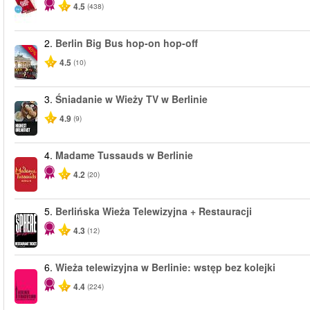
4.5
(438)
2.
Berlin Big Bus hop-on hop-off
-40%
4.5
(10)
3.
Śniadanie w Wieży TV w Berlinie
4.9
(9)
4.
Madame Tussauds w Berlinie
4.2
(20)
5.
Berlińska Wieża Telewizyjna + Restauracji
4.3
(12)
6.
Wieża telewizyjna w Berlinie: wstęp bez kolejki
4.4
(224)