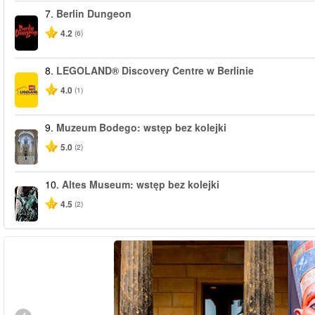
7.
Berlin Dungeon
4.2
(6)
8.
LEGOLAND® Discovery Centre w Berlinie
4.0
(1)
9.
Muzeum Bodego: wstęp bez kolejki
5.0
(2)
10.
Altes Museum: wstęp bez kolejki
4.5
(2)