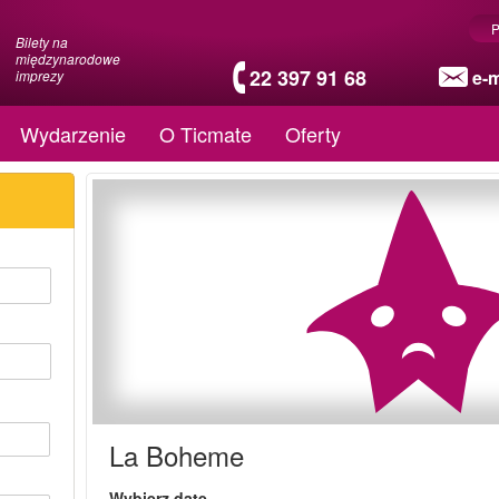
P
Bilety na
międzynarodowe
22 397 91 68
e-m
imprezy
Wydarzenie
O Ticmate
Oferty
La Boheme
Wybierz datę