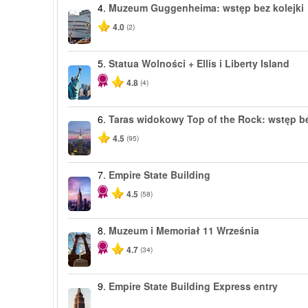
4.
Muzeum Guggenheima: wstęp bez kolejki
4.0
(2)
5.
Statua Wolności + Ellis i Liberty Island
4.8
(4)
6.
Taras widokowy Top of the Rock: wstęp be
4.5
(95)
7.
Empire State Building
4.5
(58)
8.
Muzeum i Memoriał 11 Września
4.7
(34)
9.
Empire State Building Express entry