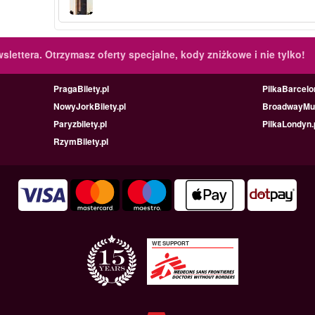
slettera.
Otrzymasz oferty specjalne, kody zniżkowe i nie tylko!
PragaBilety.pl
PilkaBarcelo
NowyJorkBilety.pl
BroadwayMus
Paryzbilety.pl
PilkaLondyn.
RzymBilety.pl
WE SUPPORT