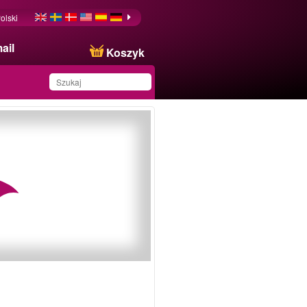
olski
ail
Koszyk
Produkt został zapisany
na Twojej liście