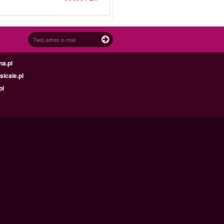
na.pl
icale.pl
pl