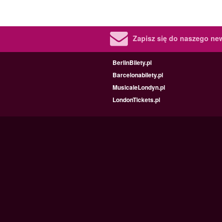
Zapisz się do naszego new
BerlinBilety.pl
Barcelonabilety.pl
MusicaleLondyn.pl
LondonTickets.pl