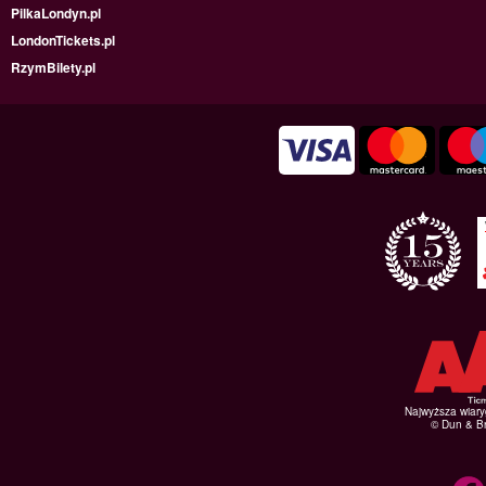
PilkaLondyn.pl
LondonTickets.pl
RzymBilety.pl
Najwyższa wiar
© Dun & Br