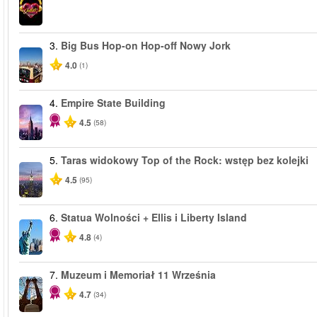
3.
Big Bus Hop-on Hop-off Nowy Jork
4.0
(1)
4.
Empire State Building
4.5
(58)
5.
Taras widokowy Top of the Rock: wstęp bez kolejki
4.5
(95)
6.
Statua Wolności + Ellis i Liberty Island
4.8
(4)
7.
Muzeum i Memoriał 11 Września
4.7
(34)