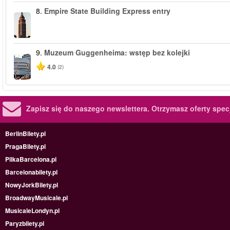
8.
Empire State Building Express entry
9.
Muzeum Guggenheima: wstęp bez kolejki
4.0
(2)
Zapisz się do naszego newslettera.
Otrzymasz oferty specj
BerlinBilety.pl
PragaBilety.pl
PilkaBarcelona.pl
Barcelonabilety.pl
NowyJorkBilety.pl
BroadwayMusicale.pl
MusicaleLondyn.pl
Paryzbilety.pl