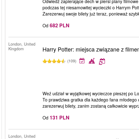
Odwiedź zapierające dech w piersi plany filmowe 
podczas tej niesamowitej wycieczki o Harrym Pot
Zarezerwuj swoje bilety już teraz, ponieważ szyb
682 PLN
Od
London, United
Harry Potter: miejsca związane z film
Kingdom
(109)
Weź udział w wyjątkowej wycieczce pieszej po Lo
To prawdziwa gratka dla każdego fana młodego c
zarezerwuj bilety, zanim zostaną całkowicie wyp
131 PLN
Od
London, United