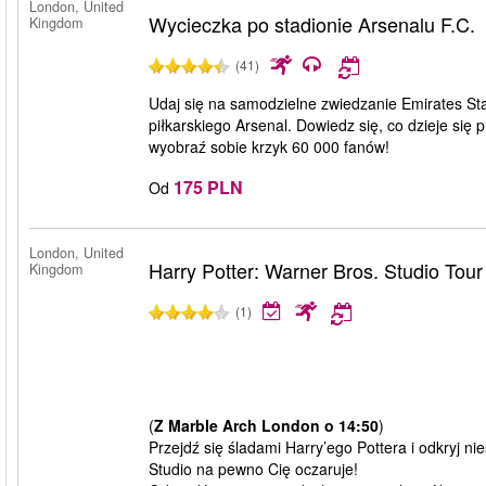
London, United
Wycieczka po stadionie Arsenalu F.C.
Kingdom
(41)
Udaj się na samodzielne zwiedzanie Emirates St
piłkarskiego Arsenal. Dowiedz się, co dzieje się 
wyobraź sobie krzyk 60 000 fanów!
175 PLN
Od
London, United
Harry Potter: Warner Bros. Studio Tou
Kingdom
(1)
(
Z Marble Arch London o 14:50
)
Przejdź się śladami Harry’ego Pottera i odkryj 
Studio na pewno Cię oczaruje!