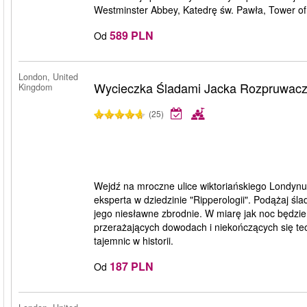
Westminster Abbey, Katedrę św. Pawła, Tower of 
589 PLN
Od
London, United
Wycieczka Śladami Jacka Rozpruwac
Kingdom
(25)
Wejdź na mroczne ulice wiktoriańskiego Londynu 
eksperta w dziedzinie "Ripperologii". Podążaj ś
jego niesławne zbrodnie. W miarę jak noc będzie 
przerażających dowodach i niekończących się teo
tajemnic w historii.
187 PLN
Od