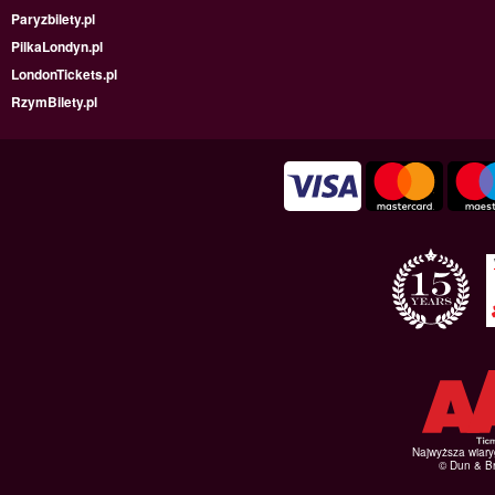
Paryzbilety.pl
PilkaLondyn.pl
LondonTickets.pl
RzymBilety.pl
Najwyższa wiar
© Dun & Br