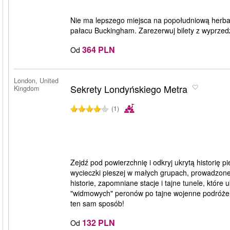
Nie ma lepszego miejsca na popołudniową herbat
pałacu Buckingham. Zarezerwuj bilety z wyprzedz
364 PLN
Od
London, United
Sekrety Londyńskiego Metra
Kingdom
(1)
Zejdź pod powierzchnię i odkryj ukrytą historię p
wycieczki pieszej w małych grupach, prowadzone
historie, zapomniane stacje i tajne tunele, które
"widmowych" peronów po tajne wojenne podróże W
ten sam sposób!
132 PLN
Od