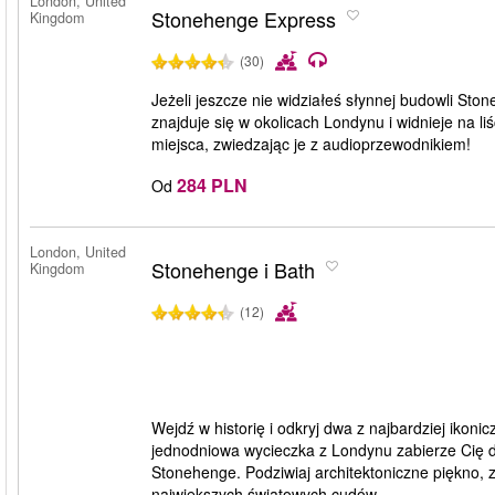
London, United
Stonehenge Express
Kingdom
(30)
Jeżeli jeszcze nie widziałeś słynnej budowli St
znajduje się w okolicach Londynu i widnieje na 
miejsca, zwiedzając je z audioprzewodnikiem!
284 PLN
Od
London, United
Stonehenge i Bath
Kingdom
(12)
Wejdź w historię i odkryj dwa z najbardziej iko
jednodniowa wycieczka z Londynu zabierze Cię 
Stonehenge. Podziwiaj architektoniczne piękno, za
największych światowych cudów.