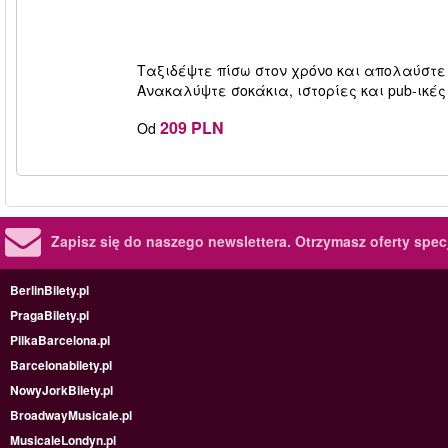
Ταξιδέψτε πίσω στον χρόνο και απολαύστε 
Ανακαλύψτε σοκάκια, ιστορίες και pub-ικές
209 PLN
Od
Zapisz się do naszego newslettera.
Otrzymasz oferty specj
BerlinBilety.pl
PragaBilety.pl
PilkaBarcelona.pl
Barcelonabilety.pl
NowyJorkBilety.pl
BroadwayMusicale.pl
MusicaleLondyn.pl